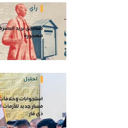
رأي
صناديق بريد البصرة.
مهجورة
تحليل
استجوابات وخلافات
مسار جديد للأزمات 
ذي قار