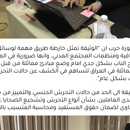
ورة حرب ان “الوثيقة تمثل خارطة طريق مهمة لوسائ
راقية ومنظمات المجتمع المدني، وانها ضرورية في الم
تح الباب بشكل جدي امام وضع مبادئ مماثلة من قبل
مماثلة في العراق لتساهم في الكشف عن حالات التح
بشكل عام”.
قة الى الحد من حالات التحرش الجنسي والتمييز من خ
دى العاملين، بشأن أنواع التحرش وتشجيع الضحايا ع
اوى لضمان حقوق المستفيد ومحاسبة المتسبب بالا