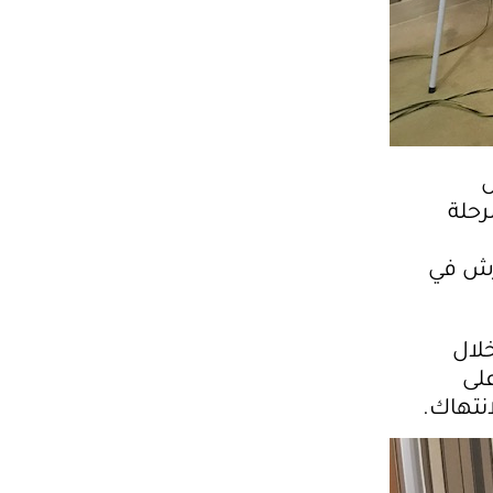
ل
رحلة
رش في
لال
لى
نتهاك.