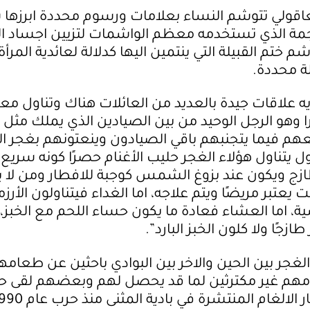
قولي تتوشم النساء بعلامات ورسوم محددة ابرزها
جمة الذي تستخدمه معظم الواشمات لتزيين اجساد ا
ختم القبيلة التي ينتمين اليها كدلالة لعائدية المرأة 
لة محددة.
يه علاقات جيدة بالعديد من العائلات هناك وتناول م
ا وهو الرجل الوحيد من بين الصيادين الذي يملك مثل 
هم فيما يتجنبهم باقي الصيادون وينعتونهم بغجر الب
ول يتناول هؤلاء الغجر حليب الأغنام حصرًا كونه سري
ج ويكون عند بزوغ الشمس كوجبة للافطار ومن لا ي
 يعتبر مريضًا ويتم علاجه، اما الغداء فيتناولون الأرز
ة، اما العشاء فعادة ما يكون حساء اللحم مع الخبز،
طازجًا ولا كلون الخبز البارد”.
 الغجر بين الحين والاخر بين البوادي باحثين عن طعامه
مهم غير مكترثين لما قد يحصل لهم وبعضهم لقى ح