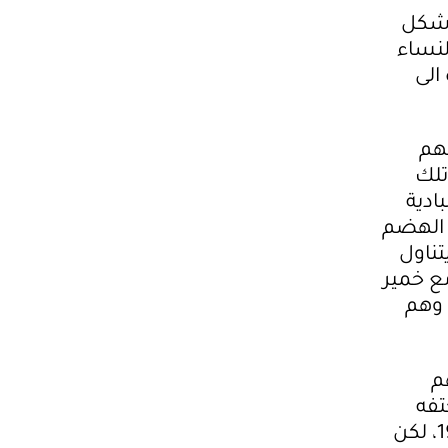
 شكل
لنساء
الى
عهم
تلك
ادية
ع الهضم
تناول
مع خمير
 وهم
م
تفه
بسبب انفجار الالغام المنتشرة في بادية المثنى منذ حرب عام 1990، لكن