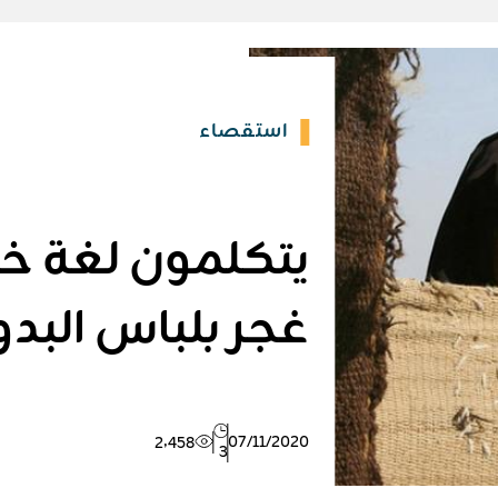
استقصاء
يتكلمون لغة خ
غجر بلباس البدو
07/11/2020
2٬458
3