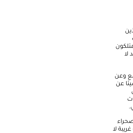
ين
متلكون
 لا
مع وعن
يئا عن
ات
.
صحراء
ريبة لا