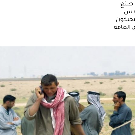
ن صنع
ابس
يحيكون
 العامة