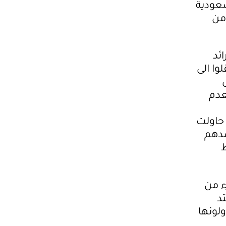
عودية
 من
ئد
وا الى
عدم
 حاولت
ضدهم
ء من
د
لونها