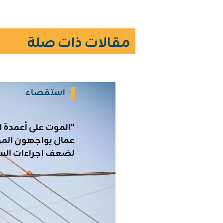
مقالات ذات صلة
استقصاء
“الموت على أعمدة ال
عمال يواجهون الم
لضعف إجراءات الس