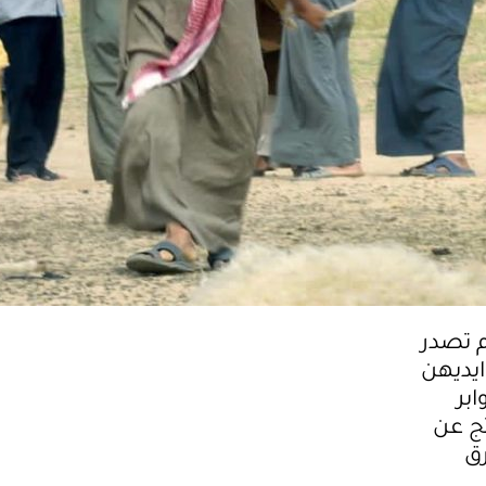
 تصدر
ايديهن
بر
تج عن
رق