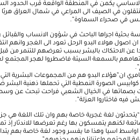
اساسي يكمن في المنطقة الواقعة قرب الحدود الس
ينتقلون في الصيف الى المراعي في شمال العراق هربًا
س في صحراء السماوة”.
ة بحثية اجراها الباحث في شؤون الانساب والقبائل را
ان اصول هولاء البدو الرحل تعود الى الغجر وانهم انتقل
دا عن الاحتكاك بالبشر بسبب تعرضهم للتنمر من قبل
تهامهم بالسمعة السيئة فاضطروا لهجر المجتمع ل
.
ري ان”هؤلاء البدو هم من المجموعات البشرية التي
كوابيس الصورة النمطية التي تحملها ذهنية البشر 
 بصماتها في الخيال الشعبي فراحت تبحث عن وسط
فيه فاختاروا العزلة”.
“يتحدثون لغة غجرية خاصة بهم وان تلك اللغة هي جز
ئعة لكنهم يتمسكون بها رغم تعرضها للاندثار إذ تمت
اواسط اسيا وهذا ما يفسر وجود لغة خاصة بهم يتداو
ابة المجتمع واعتزازا منهم بجذورهم”.