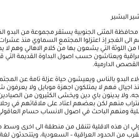
ير البشير
حافظة المثنى الجنوبية يستقر مجموعة من البدو الذ
 الى الغجر إذ اعتزلوا المجتمع السماوي منذ عشرات
 من اللوثة التي يشعون بها من كلام الاهالي وهم لا ي
راقية ويعتاشون حسب اصول البداوة القديمة التي قد
 القصص الدارمية.
لاء البدو بالناس ويعيشون حياة عزلة تامة عن المجت
منذ اجيال فهم لا يمتلكون اجهزة موبايل ولا يعرفون ش
مجه، ولا يدينون باي دين ويخشى الكثيرون من الصيادين
اقتراب منهم لكن بعضهم اعتاد على ملاقاتهم في رحل
لية ومنهم الباحث في اصول الانساب حسام العاقولي
لي ان هذه الاقلية تتنقل من منطقة الى اخرى وسط 
قرب من الحدود العراقية – السعودية، ويتتحدثون لغة غ