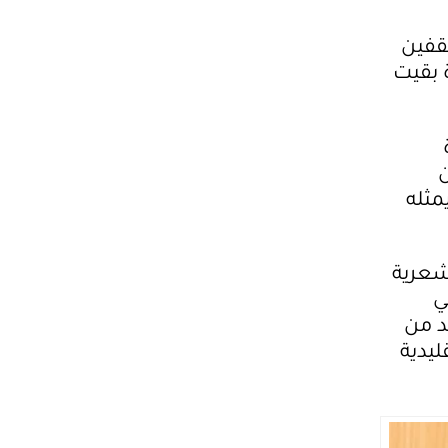
ثقفين
ة بقيت
ن
مثله
ات الشعرية
ي
د من
ليدية