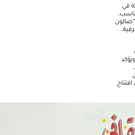
ة في
مناسب،
 “صالون
فية،
ويؤكد
افتتاح