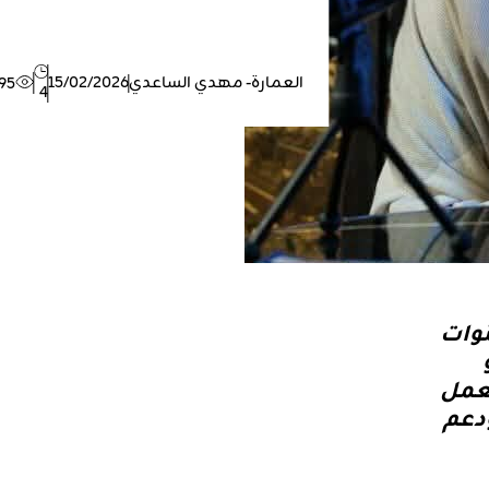
العمارة- مهدي الساعدي
15/02/2026
95
4
نوات
لعمل
دعم