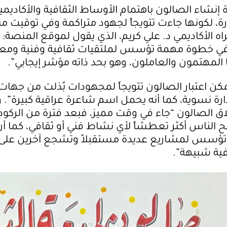
نشاء الصالون باهتمام الأوساط الثقافية والأكاديمي
رة، لكونها جاءت تتويجاً لجهود متراكمة وفي توقيت 
ه الأكاديمي د. علي كريم، الذي يقول لموقع المنصة:
افي خطوة مهمة تؤسس لملتقيات ثقافية وفنية ومعر
المهتمون والعاملون، وهو بحد ذاته مؤشر إيجابي”.
ن اعتبار الصالون تتويجاً لمجهودات بُذلت من جهات
ارة نسوية، كما أنه يحمل اسم شاعرة عراقية كبيرة”. 
اق الصالون “جاء في وقت مميز، فبعد فترة من الركود
ح الناس أكثر تعطشاً لأي نشاط فني أو ثقافي، كما أن
 تؤسس لمشاريع عديدة مستقبلاً وتشجع آخرين على 
فية شبيهة”.