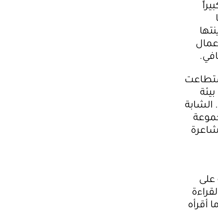
راً
تها
أعمال
افي.
استطاعت
بيئة
 الشابة
موعة
لشاعرة
 على
قراءة
ا أقرأه