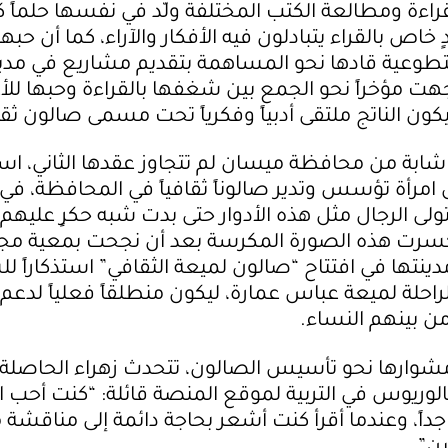
اءة ومطالعة الكتب المختلفة ولّد في نفسها حلماً كبي
خاص بالقراء يتبادلون فيه الأفكار والآراء، كما أن حبها
طوعية قادها نحو المساهمة بتقديم مشاريع في مدين
تجهت مؤخراً نحو الجمع بين شغفها بالقراءة وحبها لل
يكون الناتج ملتقى أدبياً وفكرياً تحت مسمى صالون ثق
 شابة من محافظة ميسان لم تتجاوز عقدها الثاني، 
 امرأة تؤسس وتدير صالوناً ثقافياً في المحافظة، في 
ولى الرجال مثل هذه الأدوار حتى بدت شبه حكرٍ عليهم.
كسرت هذه الصورة المكرسة بعد أن نجحت بمعية مج
نتها في افتتاح “صالون لميعة الثقافي” استذكاراً ل
لراحلة لميعة عباس عمارة، ليكون منطلقاً فعلياً لدعم
ن بينهم النساء.
شوارها نحو تأسيس الصالون، تتحدث زهراء الحاصلة
لوريوس في التربية لموقع المنصة قائلة: “كنت أحب ال
جداً، وعندما أقرأ كنت أشعر بحاجة دائمة إلى مناقشة م