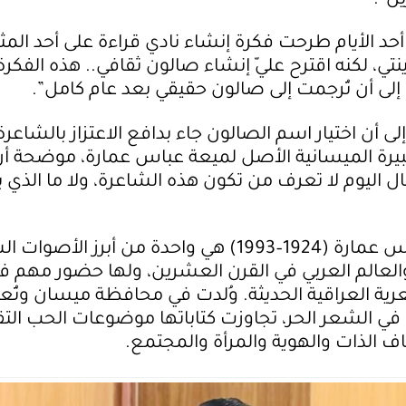
ين”.
 أحد الأيام طرحت فكرة إنشاء نادي قراءة على أحد الم
نتي، لكنه اقترح عليّ إنشاء صالون ثقافي.. هذه الفكر
إلى أن تُرجمت إلى صالون حقيقي بعد عام كامل”.
لى أن اختيار اسم الصالون جاء بدافع الاعتزاز بالشاعرة
كبيرة الميسانية الأصل لميعة عباس عمارة، موضحة أ
يال اليوم لا تعرف من تكون هذه الشاعرة، ولا ما الذي ي
ولميعة عباس عمارة (1924–1993) هي واحدة من أبرز الأصو
العالم العربي في القرن العشرين، ولها حضور مهم ف
رية العراقية الحديثة. وُلدت في محافظة ميسان وتُع
ت في الشعر الحر، تجاوزت كتاباتها موضوعات الحب التق
 الذات والهوية والمرأة والمجتمع.