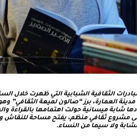
بادرات الثقافية الشبابية التي ظهرت خلال الس
 مدينة العمارة، برز “صالون لميعة الثقافي” وهو
دها شابة ميسانية حولت اهتمامها بالقراءة وا
لى مشروع ثقافي منظم، يفتح مساحة للنقاش و
شابة ولا سيما من النساء.