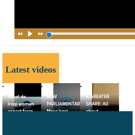
Latest videos
What do
NEW
A GREATER
Iraqi women
PARLIAMENTARIANS:
SHARE: All
expect from
More Iraqi
about
the new
women in
female
government
government
representation
?
than ever
in Iraqi