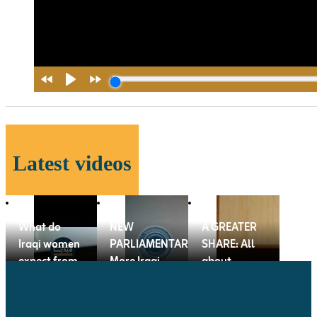
Latest videos
What do
NEW
A GREATER
Iraqi women
PARLIAMENTARIANS:
SHARE: All
expect from
More Iraqi
about
the new
women in
female
government
government
representation
?
than ever
in Iraqi