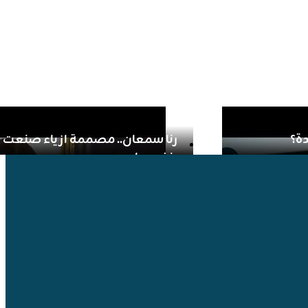
دة؟
رنا سمعان.. مصممة ازياء صنعت ا
بنفسها