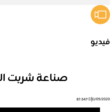
فيديو
صناعة شربت ال
11/05/2020
87٬547