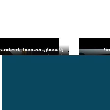
دة؟
رنا سمعان.. مصممة ازياء صنعت ا
بنفسها