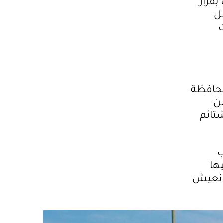
قرار
عل
ت
محافظة
من
تائم
ب
يها
ن نعيش