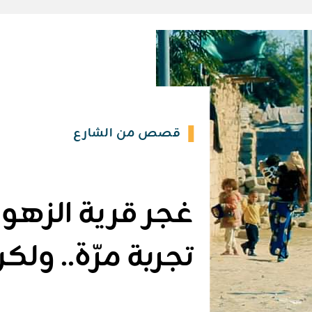
قصص من الشارع
غجر قرية الزهور:
تجربة مرّة.. ولك