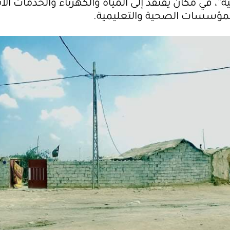
ة”، في مكان يفتقد إلى المياه والكهرباء والخدمات ال
لمؤسسات الصحية والتعليمية.