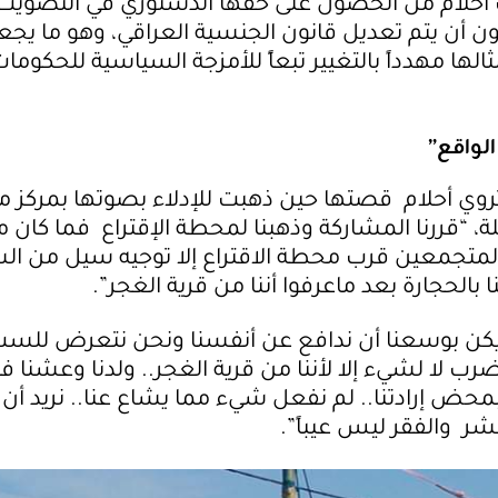
أحلام من الحصول على حقها الدستوري في التصويت ب
دون أن يتم تعديل قانون الجنسية العراقي، وهو ما يج
ها مهدداً بالتغيير تبعاًَ للأمزجة السياسية للحكوما
الواقع”
 تروي أحلام قصتها حين ذهبت للإدلاء بصوتها بمركز 
ئلة، “قررنا المشاركة وذهبنا لمحطة الإقتراع فما كان 
متجمعين قرب محطة الاقتراع إلا توجيه سيل من الش
 بالحجارة بعد ماعرفوا أننا من قرية الغجر”.
 يكن بوسعنا أن ندافع عن أنفسنا ونحن نتعرض للس
رب لا لشيء إلا لأننا من قرية الغجر.. ولدنا وعشنا ف
حض إرادتنا.. لم نفعل شيء مما يشاع عنا.. نريد أ
بشر والفقر ليس عيباً”.