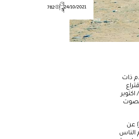
24/10/2021
782
5
م ذات
قتراع
اكتوبر
 بصوت
لتي تبعد 20 كيلومترًا عن
 الناس