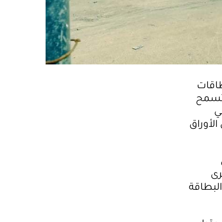
طاقات
 تسمح
بالعمل في
الأوراق
رى
لبطاقة