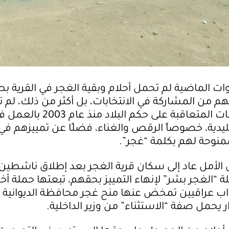
ت الماضية لم تحمل أحلام وبقية الغجر في القرية ب
م من المشاركة في الانتخابات، بل أكثر من ذلك، لم
لهم الحكومات المتعاقبة على حكم البلاد منذ عام 2003 
يدية، خصوصاً الرقص والغناء، فضلًا عن تمييزهم في 
منوحة لهم بكلمة “غجر”.
لأمل عاد إلى سكان قرية الغجر بعد إطلاق ناشطين
ة “الغجر بشر” لإنهاء التمييز بحقهم، تبعتها حملة أخ
ب عراقيين تمخض عنها منح غجر محافظة الديوانية ا
ر يحمل صفة “الاستثناء” من وزير الداخلية.