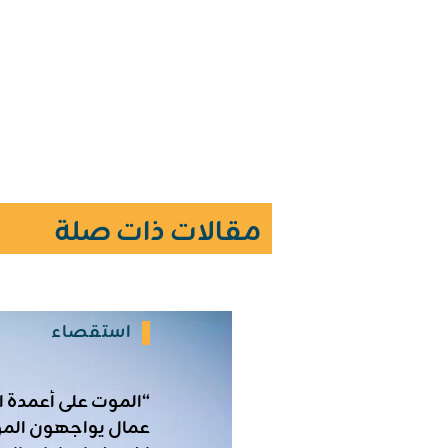
مقالات ذات صلة
استقصاء
“الموت على أعمدة ال
عمال يواجهون الم