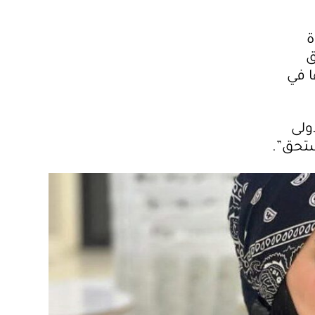
ة
ق
ا في
ولى
ستحق”.