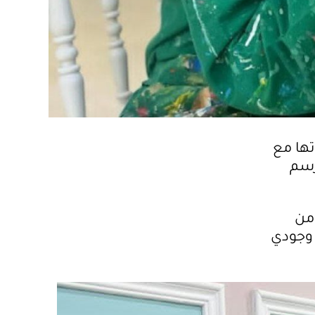
تها مع
رسم
 من
 وجودي