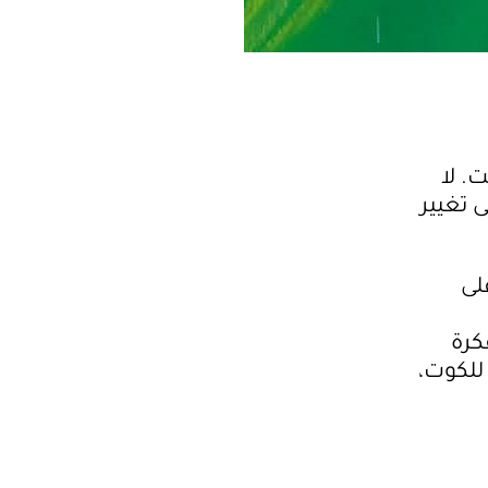
. لا
ى تغيير
على
كرة
للكوت،