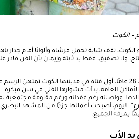
 – الكوت
 الكوت، تقف شابة تحمل فرشاة وألوانًا أمام جدار باهت
ح، ولا تصفيق، فقط يد ثابتة وإيمان بأن الفن قادر عل
شيماء علي، 28 عامًا، أول فتاة في مدينتها الكوت تمتهن الرسم 
الأماكن العامة، بدأت مشوارها الفني في سن مبكرة
دها، وواصلته رغم فقدانه ورغم مقاومة مجتمعية لف
”. اليوم، أصبحت أعمالها جزءًا من المشهد البصري 
ًا يعرفه الجميع.
يد الأب