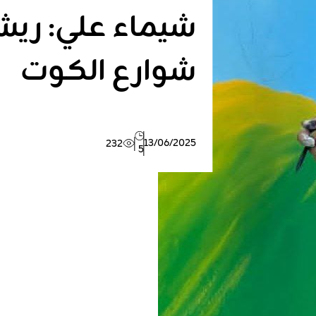
شيماء علي: ريشة
شوارع الكوت
13/06/2025
232
5