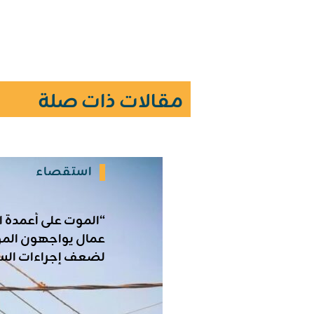
مقالات ذات صلة
استقصاء
“الموت على أعمدة ال
عمال يواجهون الم
لضعف إجراءات الس