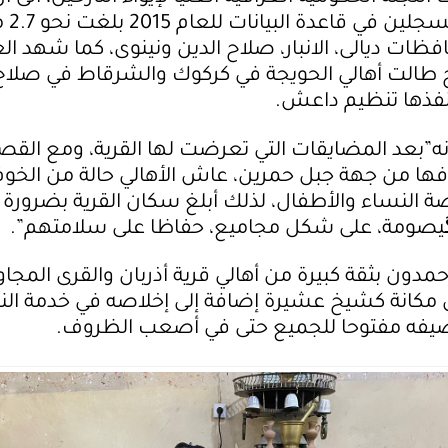
النازحين ال
ظات ديالى، الانبار، صلاح الدين ونينوى، كما شهد الع
 طالت أهالي الحويجة في كركوك والشرقاط في صلاح 
نفذها تنظيم داعش.
نه”بعد المضايقات التي تعرضت لها القرية، ومع الق
ها من جهة جبل حمرين، عاش الأهالي حالة من الخو
ة النساء والأطفال، لذلك أبلغ سكان القرية بضرورة ا
لگيصومة، على شكل مجاميع، حفاظا على سلامتهم”.
دون بثقة كبيرة من أهالي قرية أذربان والقرى المجاور
ن مكانة كشيخ عشيرة إضافة إلى إخلاصه في خدمة ال
يفه مفتوحا للجميع حتى في أصعب الظروف.