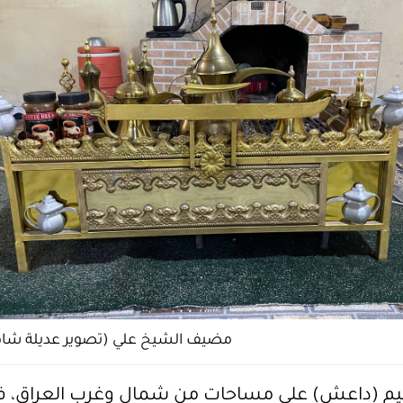
مضيف الشيخ علي (تصوير عديلة شا
 (داعش) على مساحات من شمال وغرب العراق، ف