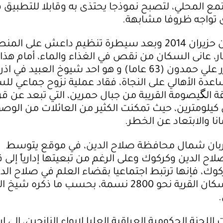
مع المحلي، لتصبح نموذجا يحتذى به وقابلا للتطبيق 
 تواجه ظروفا مشابهة.
بتاريخ 20 من حزيران 2014 وبعد سيطرة تنظيم داعش على الم
 عانى السكان من نقص في الغذاء والماء، أمام هذا
الصعب، قرر علي حمدون (63 عاما) و هو احد شيوخ العبيد في اذ
عدة الأهالي على النجاة، فقاد عملية نزوح جماعي لل
ة الگيصومة القريبة من جبال حمرين، التي تبعد عن قر
ي كيلومترين، حيث تمكنت الكثير من العائلات من الوصو
انا والابتعاد عن الخطر.
ذربان شمال محافظة صلاح الدين، في موقع يتوسط
ح الدين وكركوك وعلى الرغم من تبعيتها إدارياً إلى 
كوك، فإنها ترتبط اجتماعيا بقضاء العلم في صلاح الد
ويبلغ عدد سكان القرية نحو 2800 نسمة، بحسب ما ذكره شيخ
ت اللجنة الحكومية العراقية العليا لإيواء النازحين، الى ا