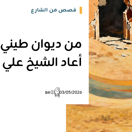
قصص من الشارع
من ديوان طيني
أعاد الشيخ علي ا
03/05/2026
84
10