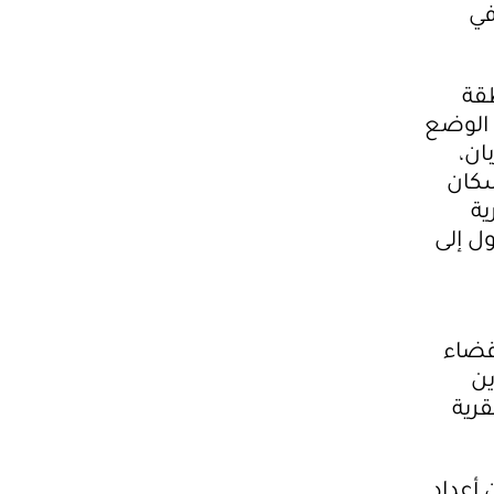
في
نطقة
 الوضع
ربان،
سكان
ية
ل إلى
قضاء
ين
 القرية
ن أعداد