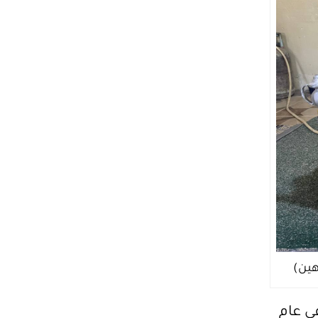
هين)
ي عام